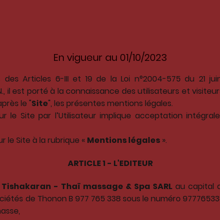
En vigueur au 01/10/2023
des Articles 6-III et 19 de la Loi n°2004-575 du 21 j
, il est porté à la connaissance des utilisateurs et visiteurs
près le "
Site
", les présentes mentions légales.
r le Site par l’Utilisateur implique acceptation intégra
 le Site à la rubrique «
Mentions légales
».
ARTICLE 1 - L'EDITEUR
r
Tishakaran - Thaï massage & Spa SARL
au capital 
iétés de Thonon B 977 765 338 sous le numéro 977765338 d
masse,