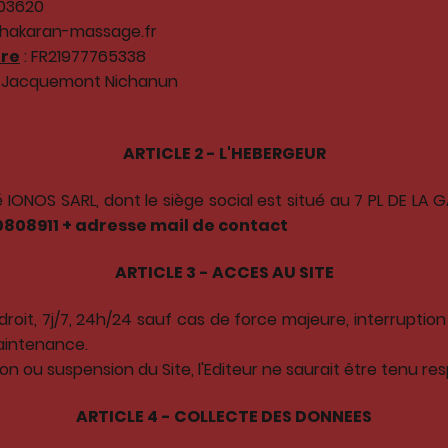
03620
shakaran-massage.fr
ire
: FR21977765338
est Jacquemont Nichanun
ARTICLE 2 - L'HEBERGEUR
té IONOS SARL, dont le siège social est situé au 7 PL DE L
0808911 + adresse mail de contact
ARTICLE 3 - ACCES AU SITE
ndroit, 7j/7, 24h/24 sauf cas de force majeure, interrup
aintenance.
ion ou suspension du Site, l'Editeur ne saurait être tenu re
ARTICLE 4 - COLLECTE DES DONNEES