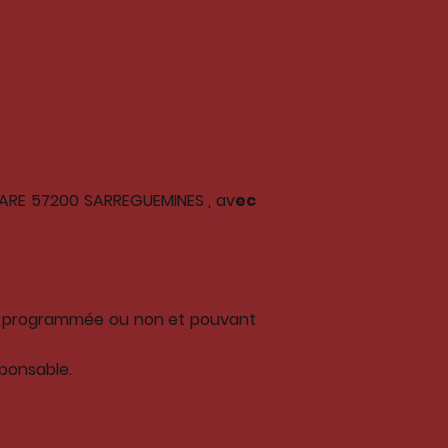
A GARE 57200 SARREGUEMINES , av
ec
tion programmée ou non et pouvant
sponsable.